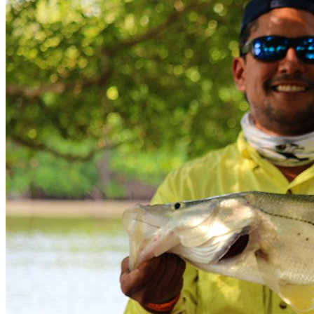
Como llegar
De Campeche capilta a Palizada se hace 4 h 53 min (356 km)
por la carretera Villahermosa - Chetumal/México 186
Lo que te interesa
Municipio
Palizada
Estado
Campeche
Rio que alimenta
Rio Palizada
Location
Palizada, Camp., México
Get Directions
Newsletter