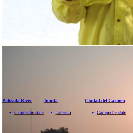
¡No te pierdas una buena pesca!
Compártenos tu correo
Te enviaremos mensajes con
información y ofertas
de última hora
Name
correo
Teléfono
Enviar
You May Also Be Interested In
Palizada River
Jonuta
Ciudad del Carmen
Campeche state
Tabasco
Campeche state