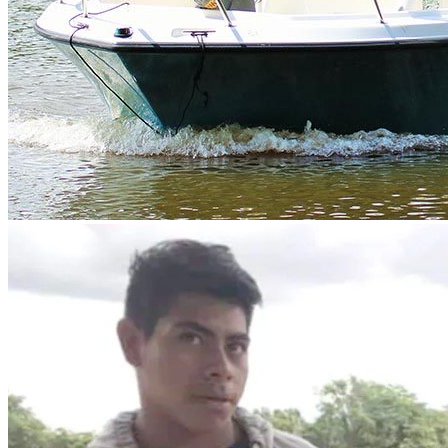
Whatsapp
Facebook-f
Instagram
Telegram
Twitter
Snapchat
Skype
Youtube
© 2020 All Rights Reserved Nomonday.mx
Cart
×