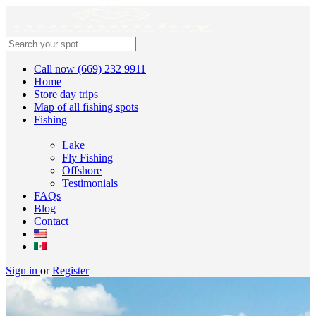
Call now (669) 232 9911
Home
Store day trips
Map of all fishing spots
Fishing
Lake
Fly Fishing
Offshore
Testimonials
FAQs
Blog
Contact
Sign in
or
Register