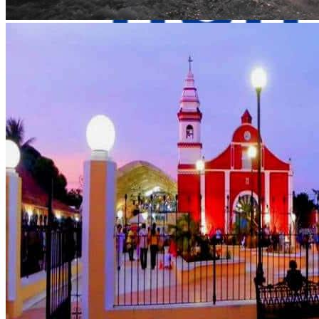
Contact Us
Av. Camarón Sábalo 1706,
Local 19
Fracc Sábalo Country, C.P.
82100
(+52) 669 232 9911
E-mail
Video call
LinkedIn
Most Interesting