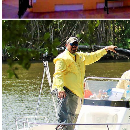
Map of all fishing spots in
Mexico
Fly fishing day trips
Fishing day trips
Blog
Raffles
Testimonials
FAQs About Fishing in Mexico