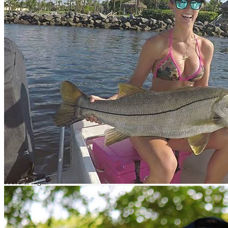
Descripción
La pesca deportiva en en el Rio Palizada es una experiencia de
grandes capturas en un entorno selvático inigualable.
Situado al Sureste del estado de Campeche, en el pueblo mágico de
Palizada y a lo largo del rio Palizada podrás apreciar fauna de la
región como monos aulladores, manatíes, cocodrilos y tortugas; pero
si realmente quieres conocerlo, disfruta de la pesca deportiva en el
rio palizada y disfruta de los relatos que los guías te pueden relatar
sobre el lugar.
¿Qué pescar?
Puedes capturar incrfeibles ejemplares de macabil, palometa,
sábalo, robalo, barracuda, cojinuda, corvina, trucha pinta y mero.