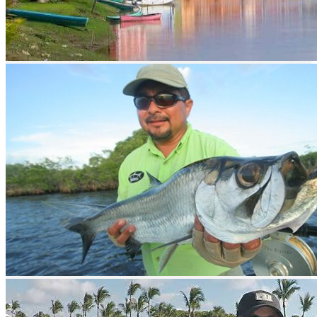
prev
next
prev
next
Video