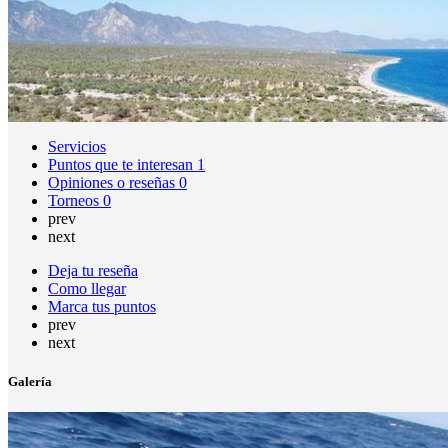
Servicios
Puntos que te interesan
1
Opiniones o reseñas
0
Torneos
0
prev
next
Deja tu reseña
Como llegar
Marca tus puntos
prev
next
Galería