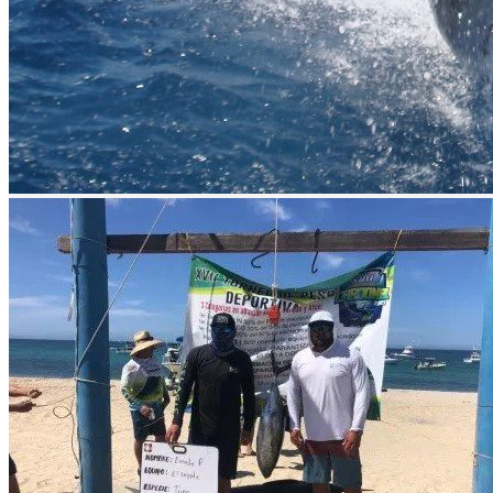
prev
next
prev
next
Video