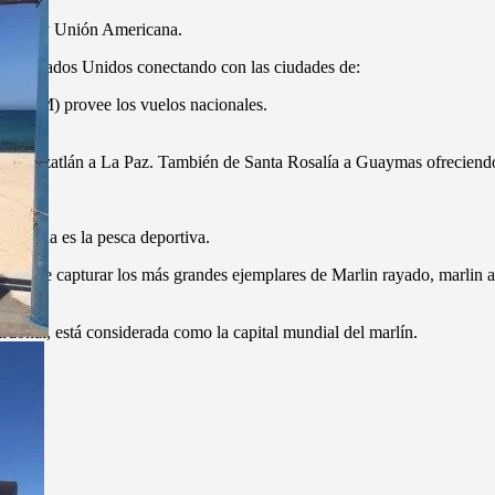
iación y Unión Americana.
s de Estados Unidos conectando con las ciudades de:
al (AM) provee los vuelos nacionales.
is y Mazatlán a La Paz. También de Santa Rosalía a Guaymas ofreciendo
 Cardona es la pesca deportiva.
busca de capturar los más grandes ejemplares de Marlin rayado, marlin a
donal, está considerada como la capital mundial del marlín.