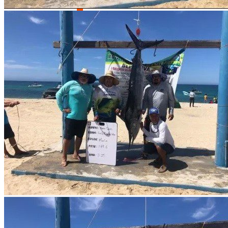
Puerto de Topolobampo
Descripción
¿Cómo llegar?
Por tierra
El Cardonal se se localiza a 118 km de La Paz, por la carretera feder
Cabo Pulmo.
Por aire
Sus aeropuertos nacionales e internacionales conectan con las princip
La Paz tiene un Aeropuerto Internacional, localizado a 10 km al norte
Los Ángeles, la Ciudad de México, Guadalajara y Monterrey, entre otr
El Aeropuerto Internacional de Los Cabos, localizado a 15 km al norte