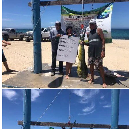
América West, Alaska Airlines, Continental, Delta y Mexicana de Av
Loreto también cuenta con aeropuerto internacional que recibe vuelo
Aeropuerto Internacional Los Ángeles, Tucson y San Diego; Aerolitor
Por mar
Puede llegar a través de los transbordadores que viajan de Los Moch
¿Qué pescar?
Una de las actividades que más posibilidades recreativas ofrece en El
Se proyecta como un auténtico desafío explorar las costas locales en 
gallo, pardo y cabrilla.
No se debe olvidar que Los Cabos y su entorno, donde se ubica El Car
Lo que te interesa
Municipio
La Paz