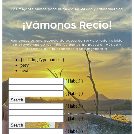
Los mejores puntos para la pesca en México y Latinoamérica
¡Vámonos Recio!
Nomonday es una agencia de pesca de servicio todo incluido.
Te proveemos de los mejores puntos de pesca en México y
hacemos que tu experiencia sea legendaría.
{{ listingType.name }}
prev
next
{{label}}
{{label}}
Search
{{label}}
{{label}}
Search
{{label}}