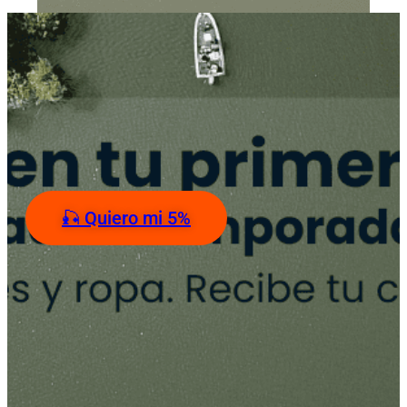
Obtén 5% en tu primera
compra
+ acceso anticipado a temporada
fuerte de pesca
Aplica en viajes y ropa.
Recibe tu código al instante.
🎣 Quiero mi 5%