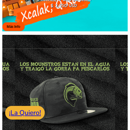
$ 2,550 USD
Más Info
Los mounstros estan
en el agua
y traigo la pgorra pa pescarlos
¡La Quiero!