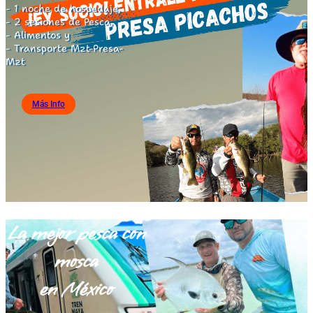
- 1 noche de hospedaje,
- 2 sesiones de Pesca,
- Alimentos y
- Transporte Mzt-Presa-
Mzt
Más Info
La mejor pesca con
mosca
en México