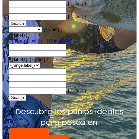
{{label}}
{{label}}
Search
{{label}}
{{label}}
{{ range.label }}
{{l10n.pick}}
{{label}}
{{label}}
{{label}}
Search
Descubre los puntos ideales
para pesca en:
En Presas