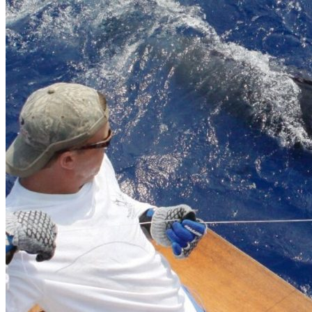
Loreto, B.C.S., México
Get Directions
Newsletter
¡No te pierdas una buena pesca!
Compártenos tu correo
Te enviaremos mensajes con
información y ofertas
de última hora
Nombre
correo
Teléfono
Enviar
También te pueden interesar