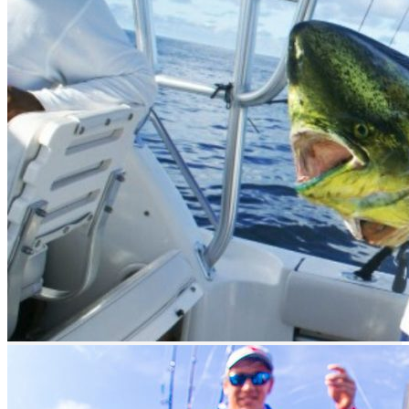
Puerto de Topolobampo
Descripción
¿Cómo llegar?
Loreto es el paraíso de la pesca deportiva y es accesible por tierra y
por aire. Tienen un pequeño aeropuerto internacional ubicado a 5
kilómetros de la ciudad de Loreto, cuenta con vuelos a varios
destinos nacionales como Guadalajara, Guaymas, Hermosillo, La
Paz, San José del Cabo y Tijuana.
O bien, puedes llegar al Aeropuerto Internacional de La Paz tomar la
Carretera Transpeninsular con dirección Constitución-La Paz,
continua y gira a la derecha con dirección Constitución-Loreto.
Sigue así hasta llegar al desvió a Ugarte, y esa es es la entrada a
Loreto, Pueblo Mágico.
¿Qué pescar?
La pesca deportiva en Loreto es impresionante debido a que se
encuentra en el Mar de Cortez. Dos de los peces más comunes en el