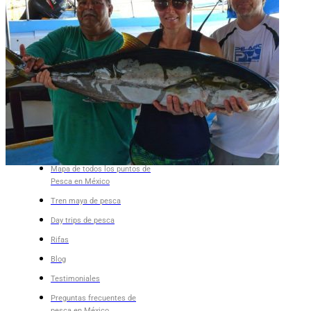
Av. Camarón Sábalo 1706,
Local 19
Fracc Sábalo Country, C.P.
82100
(+52) 669 232 9911
Correo electrónico
Video llamada
LinkedIn
Lo Más Interesante
Mapa de todos los puntos de
Pesca en México
Tren maya de pesca
Day trips de pesca
Rifas
Blog
Testimoniales
Preguntas frecuentes de
pesca en México