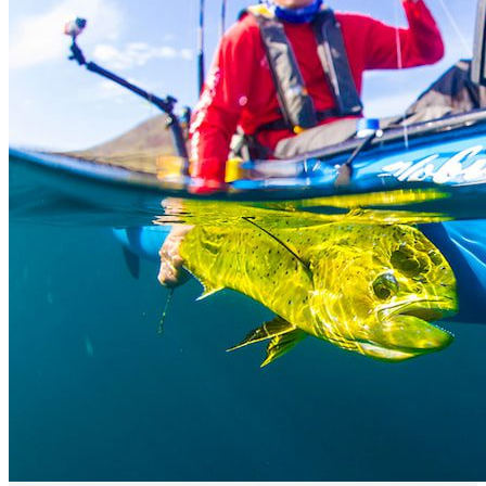
Mar de Cortés son el róbalo y huachinango. Te darán lucha, siendo
un desafío que llenará tu día de emoción.
Pescando en Invierno y Primavera
el cola amarilla, pez gallo, mero y sierra del Pacífico llegan por
cantidades abundantes en las aguas invernales.
Pescando en el Verano y Otoño
De junio a septiembre son los mejores meses para pescar en Loreto,
México y para encontrar dorado, marlin, pez vela y atún.
Lo que te interesa
Municipio
Loreto
Estado
Baja California Sur
Location