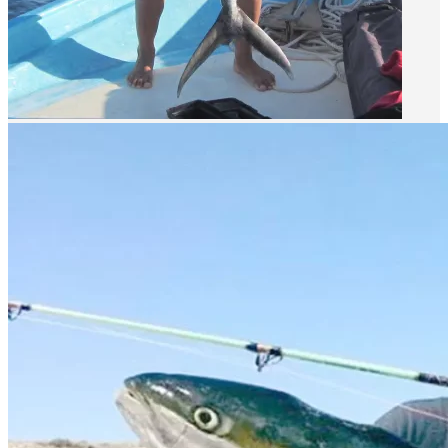
prev
next
prev
next
Video