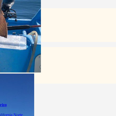
rizo
lifornia Norte