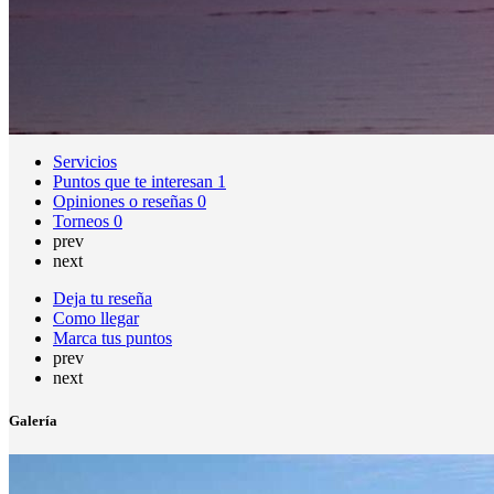
Servicios
Puntos que te interesan
1
Opiniones o reseñas
0
Torneos
0
prev
next
Deja tu reseña
Como llegar
Marca tus puntos
prev
next
Galería