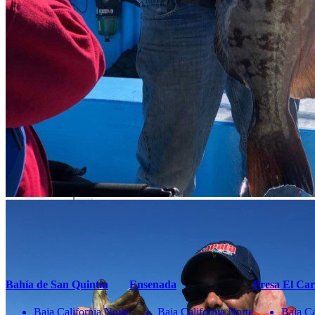
Newsletter
¡No te pierdas una buena pesca!
Compártenos tu correo
Te enviaremos mensajes con
información y ofertas
de última hora
Nombre
correo
Teléfono
Enviar
También te pueden interesar
Bahía de San Quintin
Ensenada
Presa El Car
Baja California Norte
Baja California Norte
Baja Ca