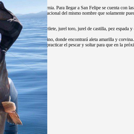
ontera con Calexico, California. Para llegar a San Felipe se cuenta con 
a con un Aeropuerto Internacional del mismo nombre que solamente puede
e encontrar pez vela, barrilete, jurel toro, jurel de castilla, pez espada
a y triggerfish.
sag, costa afuera del destino, donde encontrará aleta amarilla y corvina.
s especies de la zona y a practicar el pescar y soltar para que en la pr