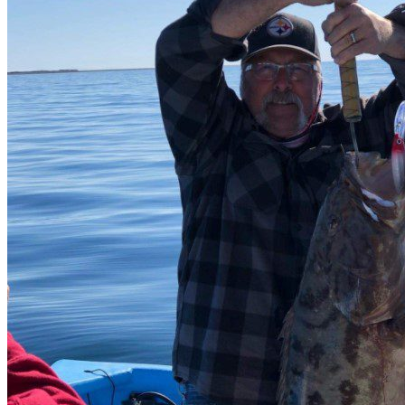
¿Cómo Ilegar?
Esta localizado a 120 millas al sur de la ciudad de Mexicali, en la fr
la Núm. 3 de Ensenada a San Felipe. Para llegar por vía aérea cuent
¿Qué pescar?
Los prestadores de servicios turísticos de la zona señalan que es posibl
atún predominan de noviembre a marzo. También se puede pescar sierr
No se debe olvidar intentar la pesca cerca de la isla llamada Roca Con
Las autoridades de turismo invitan a pescadores deportivos a cuidar la
Lo que te interesa
Municipio
San Felipe
Estado
Baja California Norte
Location
San Felípe, B.C., México
Get Directions