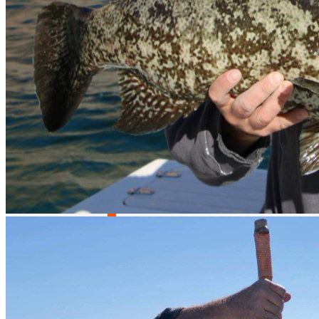
Puntos de pesca que te van a gustar
Puerto de Topolobampo
Descripción