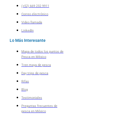
(+52) 669 232 9911
Correo electrónico
Video llamada
LinkedIn
Lo Más Interesante
Mapa de todos los puntos de
Pesca en México
Tren maya de pesca
Day trips de pesca
Rifas
Blog
Testimoniales
Preguntas frecuentes de
pesca en México