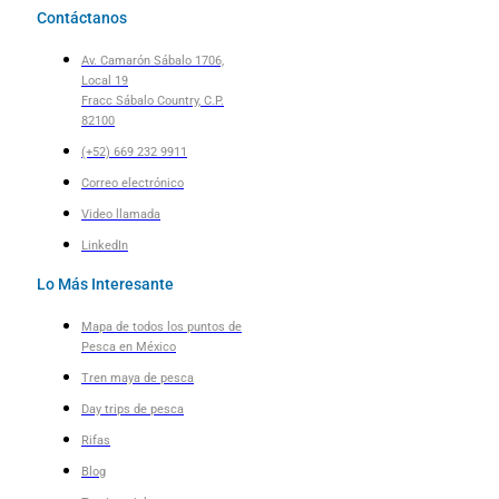
Contáctanos
Av. Camarón Sábalo 1706,
Local 19
Fracc Sábalo Country, C.P.
82100
(+52) 669 232 9911
Correo electrónico
Video llamada
LinkedIn
Lo Más Interesante
Mapa de todos los puntos de
Pesca en México
Tren maya de pesca
Day trips de pesca
Rifas
Blog