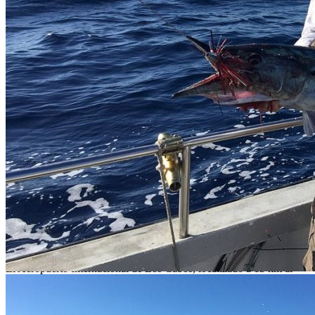
Puede llegar a través de la carretera Transpeninsular # 1 “Benito
Juárez” desde Tijuana a Los Cabos. Esta carretera ofrece los
servicios de Policía Federal de Caminos, Ángeles Verdes y los
servicios de emergencias que puedan prestar las autoridades de la
población más cercana: Cruz Roja, Bomberos, Policía Municipal,
etc. Le recomendamos: No manejar de noche (debido al ganado),
respetar los señalamientos así como las reglas de seguridad al viajar.
Una vez en Ciudad Constitución tome la carretera estatal núm. 22 y
recorra 57 km hasta llegar a la Bahía.
Por aire:
Se puede llegar por vía aérea a través del Aeropuerto de Ciudad
Constitución o por la aeropista de López Mateos;
El Aeropuerto Internacional de La Paz, localizado a 10 km al norte
de la ciudad, recibe diariamente vuelos de Los Ángeles, la Ciudad
de México, Guadalajara y Monterrey, entre otras ciudades, a través
de aerolíneas como Aerocalifornia, Aeromexico y Aerolitoral.
El Aeropuerto Internacional de Los Cabos, localizado a 15 km al
norte de Los Cabos, recibe diariamente vuelos internacionales a
través de América West, Alaska Airlines, Continental, Delta y
Mexicana de Aviación. También llegan a Los Cabos vuelos de otras