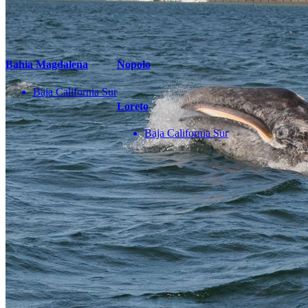
Enviar
También te pueden interesar
Bahia Magdalena
Nopolo
Baja California Sur
Loreto
Baja California Sur