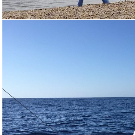
Puerto Adolfo López Mateos es uno de los mejores lugares en el
mundo para la pesca deportiva y para la observación de las ballenas
grises.
Puerto Adolfo López Mateos es uno de los principales puertos
comerciales y turísticos del Municipio de Comondú en la entidad
federativa de Baja California Sur. Año tras año en temporada
invernal llegan a las costas de esta bahía miles de ejemplares de
cetáceos, quienes llegan a las costas mexicanas para reproducirse
desde las frías costas de Canadá y el Ártico. Las ballenas atraen a
innumerables curiosos y turistas para disfrutar de la tranquilidad y
paz que transmiten.
¿Cómo llegar?
Puerto Adolfo López Mateos se localiza al norte del Océano
Pacífico, dentro de Bahía Magdalena, a 256 kilómetros de La Paz.
El trayecto por carretera dura tres horas y media en automóvil.
Por tierra:
Bahía Magdalena se localiza a 57 kilómetros de Ciudad
Constitución y a 216 km de La Paz.