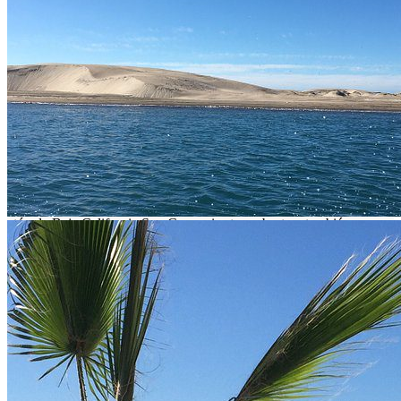
ciudades de la Unión Americana.
El Aeropuerto Internacional de Loreto recibe vuelos de Estados
Unidos conectando con las ciudades de Los Ángeles, Tucson y San
Diego; Aerolitoral (AM) provee los vuelos nacionales.
Por mar:
Por mar puede llegar en barcos turísticos o privados a Puerto San
Carlos y Puerto López Mateos.
¿Qué pescar?
Para los amantes de la pesca deportiva solo basta saber que en el
Puerto Adolfo López Mateos se capturan los mejores ejemplares de
atún de Baja California Sur. Como si esto no bastara también se
captura marlin rayado, marlin azul, marlin negro y pez vela, dorado,
wahoo, atún aleta amarilla, pez gallo, pardo y cabrilla.
Lo que te interesa
Municipio
Comondú
Estado