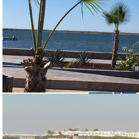
Baja California Norte
Location
Puerto Adolfo López Mateos, B.C.S., México
Get Directions
Newsletter
¡No te pierdas una buena pesca!
Compártenos tu correo
Te enviaremos mensajes con
información y ofertas
de última hora
Nombre
correo
Teléfono