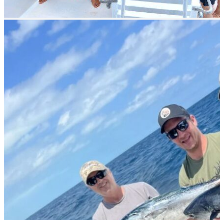
prev
next
prev
next
Embarcación 1
prev
next
Embarcación 2
prev