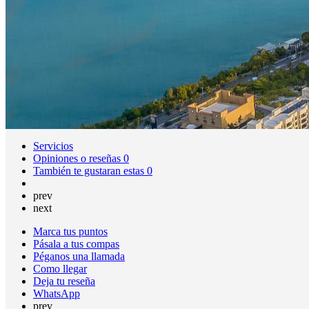
Servicios
Opiniones o reseñas
0
También te gustaran estas
0
prev
next
Marca tus puntos
Pásala a tus compas
Péganos una llamada
Como llegar
Deja tu reseña
WhatsApp
prev