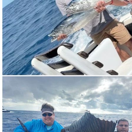
next
Hospedaje
prev
next
Video